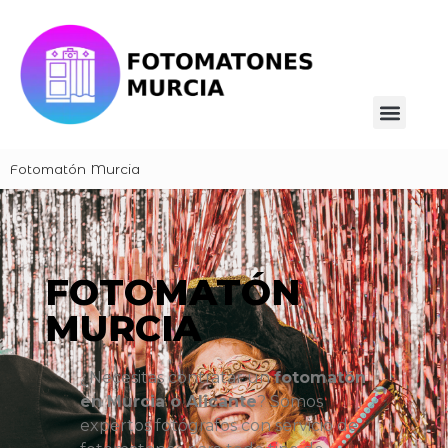
Fotomatón Murcia
FOTOMATÓN
MURCIA
¿Necesitas contratar un
fotomatón
en Murcia o Alicante
? Somos
expertos fotógrafos con servicio de