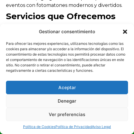
eventos con fotomatones modernos y divertidos.
Servicios que Ofrecemos
En Fotomatón Murcia, comprendemos que cada
Gestionar consentimiento
evento es único y queremos ayudarte a capturar
esos momentos especiales. Por eso, ofrecemos una
Para ofrecer las mejores experiencias, utilizamos tecnologías como las
cookies para almacenar y/o acceder a la información del dispositivo. El
variedad de servicios adaptados a tus necesidades:
consentimiento de estas tecnologías nos permitirá procesar datos como
Fotomatón para Bodas:
Añade un toque
el comportamiento de navegación o las identificaciones únicas en este
divertido e interactivo a tu boda con nuestro
sitio. No consentir o retirar el consentimiento, puede afectar
negativamente a ciertas características y funciones.
fotomatón. Captura momentos inolvidables
con tus invitados y crea recuerdos únicos.
Fotomatón para Fiestas y Eventos
Aceptar
Corporativos:
Ya sea una fiesta de
Denegar
cumpleaños o un evento de empresa,
nuestro fotomatón es ideal para entretener a
Ver preferencias
los asistentes y generar contenido original
para redes sociales.
¡LLÁMANOS!
Política de Cookies
Política de Privacidad
Aviso Legal
Personalización de Plantillas:
Diseñamos