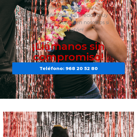
fotomatones para todo tipo de
eventos. Ofrecemos atención
rápida, profesional y a precios muy
competitivos. ¡Confía en nosotros si
necesitas un fotomatón!
¡Llámanos sin
compromiso!
Teléfono: 968 20 52 80