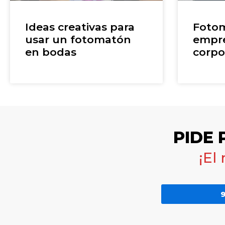
Ideas creativas para
Fotom
usar un fotomatón
empre
en bodas
corpo
PIDE
¡El
9