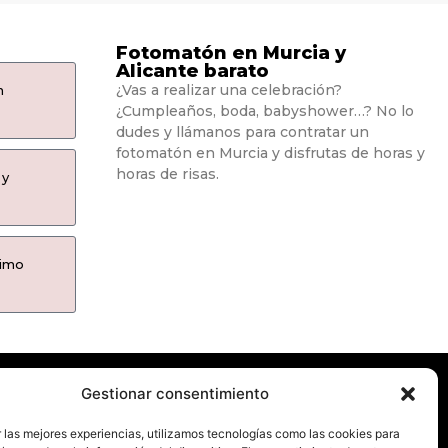
Fotomatón en Murcia y
Alicante barato
¿Vas a realizar una celebración?
n
¿Cumpleaños, boda, babyshower…? No lo
dudes y llámanos para contratar un
fotomatón en Murcia y disfrutas de horas y
horas de risas.
 y
ximo
Gestionar consentimiento
En fotomatonesmurcia.es te ofrecemos nuestro
 las mejores experiencias, utilizamos tecnologías como las cookies para