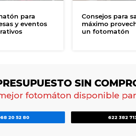
atón para
Consejos para sa
sas y eventos
máximo provec
rativos
un fotomatón
 PRESUPUESTO SIN COMPR
 mejor fotomáton disponible para
68 20 52 80
622 382 71