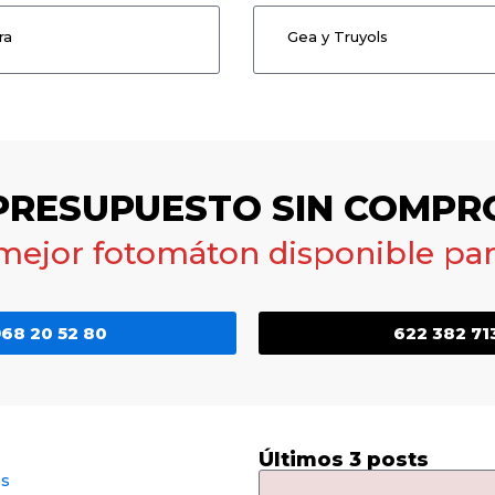
ra
Gea y Truyols
 PRESUPUESTO SIN COMPR
 mejor fotomáton disponible para
68 20 52 80
622 382 71
Últimos 3 posts
os