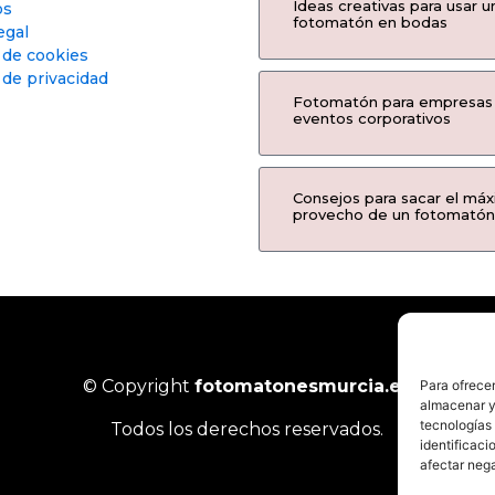
Ideas creativas para usar u
os
fotomatón en bodas
egal
a de cookies
 de privacidad
Fotomatón para empresas
eventos corporativos
Consejos para sacar el má
provecho de un fotomatón
© Copyright
fotomatonesmurcia.es
Para ofrecer
almacenar y/
tecnologías
Todos los derechos reservados.
identificaci
afectar nega