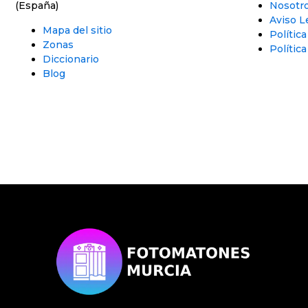
(España)
Nosotr
Aviso L
Mapa del sitio
Polític
Zonas
Política
Diccionario
Blog