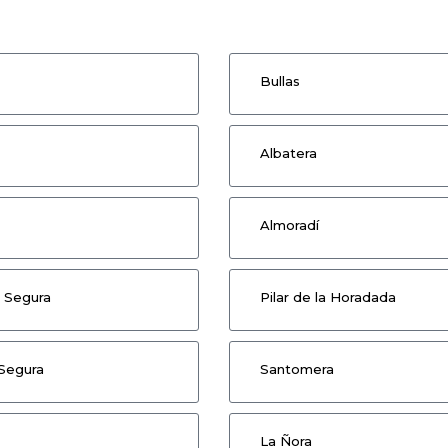
Bullas
Albatera
Almoradí
l Segura
Pilar de la Horadada
Segura
Santomera
La Ñora