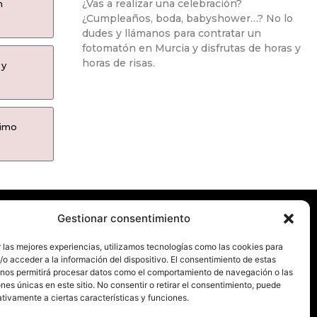
¿Vas a realizar una celebración?
n
¿Cumpleaños, boda, babyshower…? No lo
dudes y llámanos para contratar un
fotomatón en Murcia y disfrutas de horas y
horas de risas.
 y
ximo
Gestionar consentimiento
En fotomatonesmurcia.es te ofrecemos nuestro
 las mejores experiencias, utilizamos tecnologías como las cookies para
o acceder a la información del dispositivo. El consentimiento de estas
servicio de fotomatón en Murcia y Alicante.
 nos permitirá procesar datos como el comportamiento de navegación o las
ones únicas en este sitio. No consentir o retirar el consentimiento, puede
¡No dudes en contactarnos!
tivamente a ciertas características y funciones.