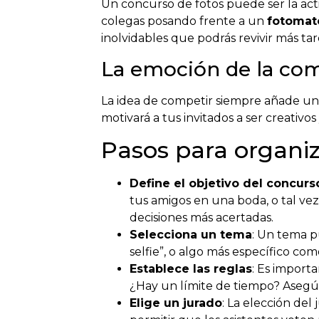
Un concurso de fotos puede ser la acti
colegas posando frente a un
fotomat
inolvidables que podrás revivir más tar
La emoción de la co
La idea de competir siempre añade un 
motivará a tus invitados a ser creativ
Pasos para organiz
Define el objetivo del concurs
tus amigos en una boda, o tal ve
decisiones más acertadas.
Selecciona un tema
: Un tema p
selfie”, o algo más específico como
Establece las reglas
: Es import
¿Hay un límite de tiempo? Asegú
Elige un jurado
: La elección de