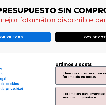
 PRESUPUESTO SIN COMPR
 mejor fotomáton disponible para
68 20 52 80
622 382 71
Últimos 3 posts
os
Ideas creativas para usar u
os
fotomatón en bodas
egal
a de cookies
 de privacidad
Fotomatón para empresas
eventos corporativos