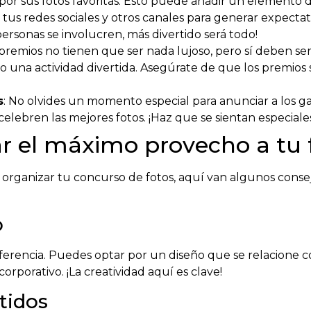
 por sus fotos favoritas. Esto puede añadir un elemento de
za tus redes sociales y otros canales para generar expectat
personas se involucren, más divertido será todo!
 premios no tienen que ser nada lujoso, pero sí deben se
 una actividad divertida. Asegúrate de que los premios 
s
: No olvides un momento especial para anunciar a los g
lebren las mejores fotos. ¡Haz que se sientan especiales
ar el máximo provecho a tu
organizar tu concurso de fotos, aquí van algunos consej
o
ferencia. Puedes optar por un diseño que se relacione co
orporativo. ¡La creatividad aquí es clave!
tidos