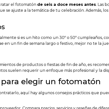
ntratar el fotomatón
de seis a doce meses antes
. Las 
 se ajuste a la temática de tu celebración. Además, lo
os
almente si es un hito como un 30º o 50º cumpleaños, con
ae en un fin de semana largo o festivo, mejor no te la ju
mientos de productos o fiestas de fin de año, es recome
ntos suelen requerir un enfoque más profesional y la dis
 para elegir un fotomatón
ntratarlo, aquí hay algunos consejos prácticos que pue
o proveedor. Compara precios, servicios y reseñas de dife