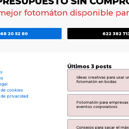
 PRESUPUESTO SIN COMPR
 mejor fotomáton disponible para
68 20 52 80
622 382 71
Últimos 3 posts
os
Ideas creativas para usar u
os
fotomatón en bodas
egal
a de cookies
 de privacidad
Fotomatón para empresas
eventos corporativos
Consejos para sacar el má