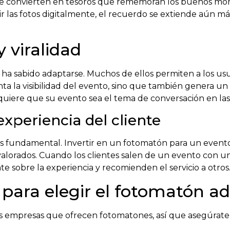
s se convierten en tesoros que rememoran los buenos mom
r las fotos digitalmente, el recuerdo se extiende aún má
y viralidad
n ha sabido adaptarse. Muchos de ellos permiten a los us
enta la visibilidad del evento, sino que también genera u
uiere que su evento sea el tema de conversación en las 
experiencia del cliente
e es fundamental. Invertir en un fotomatón para un eve
n valorados. Cuando los clientes salen de un evento con u
 sobre la experiencia y recomienden el servicio a otros
 para elegir el fotomatón 
empresas que ofrecen fotomatones, así que asegúrate d