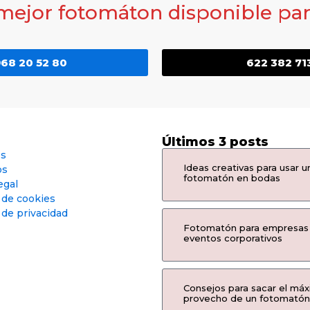
 mejor fotomáton disponible para
68 20 52 80
622 382 71
Últimos 3 posts
os
Ideas creativas para usar u
os
fotomatón en bodas
egal
a de cookies
 de privacidad
Fotomatón para empresas
eventos corporativos
Consejos para sacar el má
provecho de un fotomatón