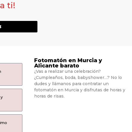
 ti!
3
Fotomatón en Murcia y
Alicante barato
¿Vas a realizar una celebración?
n
¿Cumpleaños, boda, babyshower…? No lo
dudes y llámanos para contratar un
fotomatón en Murcia y disfrutas de horas y
horas de risas.
 y
ximo