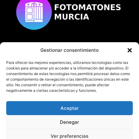
Gestionar consentimiento
© Copyright
fotomatonesmurcia.es
Todos los derechos reservados.
Para ofrecer las mejores experiencias, utilizamos tecnologías como las
cookies para almacenar y/o acceder a la información del dispositivo. El
consentimiento de estas tecnologías nos permitirá procesar datos como
el comportamiento de navegación o las identificaciones únicas en este
sitio. No consentir o retirar el consentimiento, puede afectar
negativamente a ciertas características y funciones.
En fotomatonesmurcia.es te ofrecemos nuestro
servicio de fotomatón en Murcia y Alicante.
Aceptar
¡No dudes en contactarnos!
Denegar
TEL:
622 382 713- 968 205 280
Ver preferencias