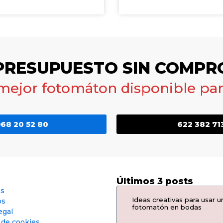
 PRESUPUESTO SIN COMPR
 mejor fotomáton disponible para
68 20 52 80
622 382 71
Últimos 3 posts
os
Ideas creativas para usar u
os
fotomatón en bodas
egal
a de cookies