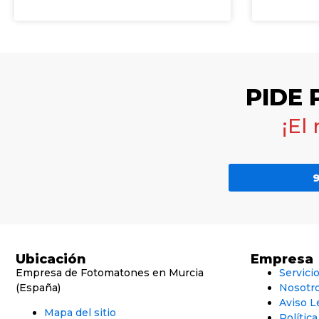
PIDE
¡El
9
Ubicación
Empresa
Empresa de Fotomatones en Murcia
Servici
(España)
Nosotr
Aviso L
Mapa del sitio
Polític