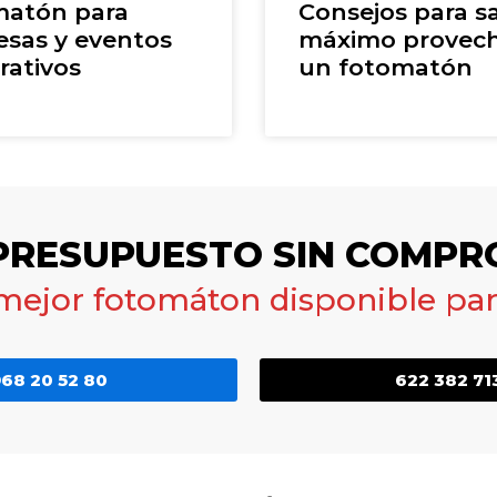
atón para
Consejos para sa
sas y eventos
máximo provec
rativos
un fotomatón
 PRESUPUESTO SIN COMPR
 mejor fotomáton disponible para
68 20 52 80
622 382 71