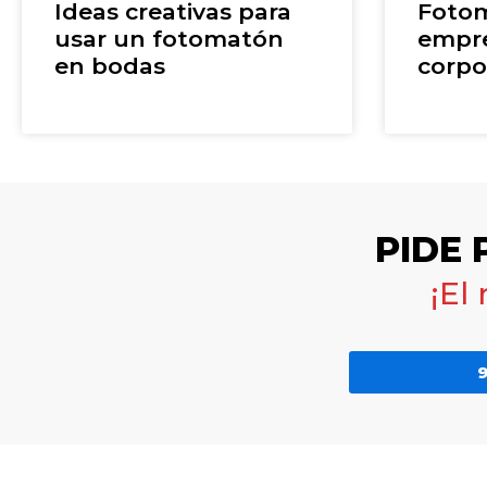
Ideas creativas para
Fotom
usar un fotomatón
empre
en bodas
corpo
PIDE
¡El
9