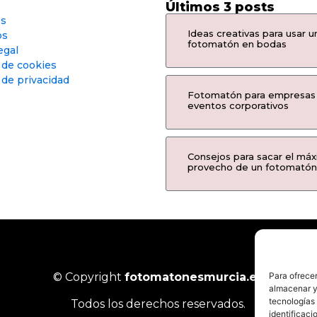
Últimos 3 posts
os
Ideas creativas para usar u
os
fotomatón en bodas
egal
a de cookies
 de privacidad
Fotomatón para empresas
eventos corporativos
Consejos para sacar el má
provecho de un fotomatón
© Copyright
fotomatonesmurcia.es
Para ofrecer
almacenar y/
tecnologías
Todos los derechos reservados.
identificaci