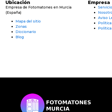
Ubicación
Empresa
Empresa de Fotomatones en Murcia
Servici
(España)
Nosotr
Aviso L
Mapa del sitio
Polític
Zonas
Política
Diccionario
Blog