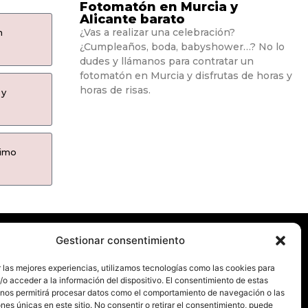
Fotomatón en Murcia y
Alicante barato
¿Vas a realizar una celebración?
n
¿Cumpleaños, boda, babyshower…? No lo
dudes y llámanos para contratar un
fotomatón en Murcia y disfrutas de horas y
horas de risas.
 y
ximo
Gestionar consentimiento
En fotomatonesmurcia.es te ofrecemos nuestro
 las mejores experiencias, utilizamos tecnologías como las cookies para
o acceder a la información del dispositivo. El consentimiento de estas
servicio de fotomatón en Murcia y Alicante.
 nos permitirá procesar datos como el comportamiento de navegación o las
ones únicas en este sitio. No consentir o retirar el consentimiento, puede