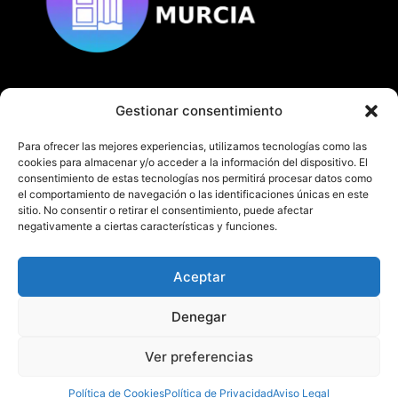
Gestionar consentimiento
© Copyright
fotomatonesmurcia.es
Todos los derechos reservados.
Para ofrecer las mejores experiencias, utilizamos tecnologías como las
cookies para almacenar y/o acceder a la información del dispositivo. El
consentimiento de estas tecnologías nos permitirá procesar datos como
el comportamiento de navegación o las identificaciones únicas en este
sitio. No consentir o retirar el consentimiento, puede afectar
negativamente a ciertas características y funciones.
En fotomatonesmurcia.es te ofrecemos nuestro
servicio de fotomatón en Murcia y Alicante.
Aceptar
¡No dudes en contactarnos!
Denegar
TEL:
622 382 713- 968 205 280
Ver preferencias
¡LLÁMANOS!
Política de Cookies
Política de Privacidad
Aviso Legal