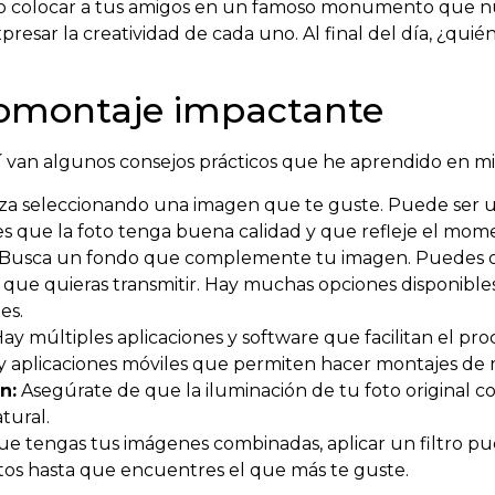
a, o colocar a tus amigos en un famoso monumento que nu
presar la creatividad de cada uno. Al final del día, ¿qu
tomontaje impactante
uí van algunos consejos prácticos que he aprendido en mi
a seleccionando una imagen que te guste. Puede ser un 
 es que la foto tenga buena calidad y que refleje el mo
Busca un fondo que complemente tu imagen. Puedes opta
que quieras transmitir. Hay muchas opciones disponibles
es.
ay múltiples aplicaciones y software que facilitan el pr
 aplicaciones móviles que permiten hacer montajes de m
n:
Asegúrate de que la iluminación de tu foto original co
tural.
e tengas tus imágenes combinadas, aplicar un filtro pue
tos hasta que encuentres el que más te guste.