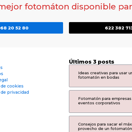
 mejor fotomáton disponible para
68 20 52 80
622 382 71
Últimos 3 posts
os
Ideas creativas para usar u
os
fotomatón en bodas
egal
a de cookies
 de privacidad
Fotomatón para empresas
eventos corporativos
Consejos para sacar el má
provecho de un fotomatón