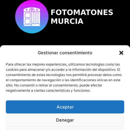
Gestionar consentimiento
© Copyright
fotomatonesmurcia.es
Todos los derechos reservados.
Para ofrecer las mejores experiencias, utilizamos tecnologías como las
cookies para almacenar y/o acceder a la información del dispositivo. El
consentimiento de estas tecnologías nos permitirá procesar datos como
el comportamiento de navegación o las identificaciones únicas en este
sitio. No consentir o retirar el consentimiento, puede afectar
negativamente a ciertas características y funciones.
En fotomatonesmurcia.es te ofrecemos nuestro
servicio de fotomatón en Murcia y Alicante.
Aceptar
¡No dudes en contactarnos!
Denegar
TEL:
622 382 713- 968 205 280