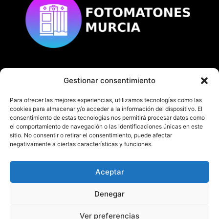
Gestionar consentimiento
© Copyright
fotomatonesmurcia.es
Todos los derechos reservados.
Para ofrecer las mejores experiencias, utilizamos tecnologías como las
cookies para almacenar y/o acceder a la información del dispositivo. El
consentimiento de estas tecnologías nos permitirá procesar datos como
el comportamiento de navegación o las identificaciones únicas en este
sitio. No consentir o retirar el consentimiento, puede afectar
negativamente a ciertas características y funciones.
En fotomatonesmurcia.es te ofrecemos nuestro
servicio de fotomatón en Murcia y Alicante.
Aceptar
¡No dudes en contactarnos!
Denegar
TEL:
622 382 713- 968 205 280
Ver preferencias