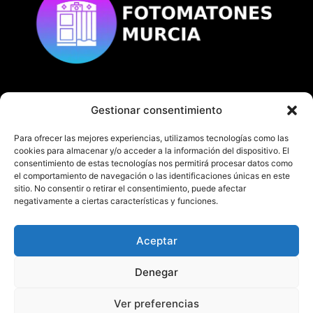
Gestionar consentimiento
© Copyright
fotomatonesmurcia.es
Todos los derechos reservados.
Para ofrecer las mejores experiencias, utilizamos tecnologías como las
cookies para almacenar y/o acceder a la información del dispositivo. El
consentimiento de estas tecnologías nos permitirá procesar datos como
el comportamiento de navegación o las identificaciones únicas en este
sitio. No consentir o retirar el consentimiento, puede afectar
negativamente a ciertas características y funciones.
En fotomatonesmurcia.es te ofrecemos nuestro
servicio de fotomatón en Murcia y Alicante.
Aceptar
¡No dudes en contactarnos!
Denegar
TEL:
622 382 713- 968 205 280
Ver preferencias