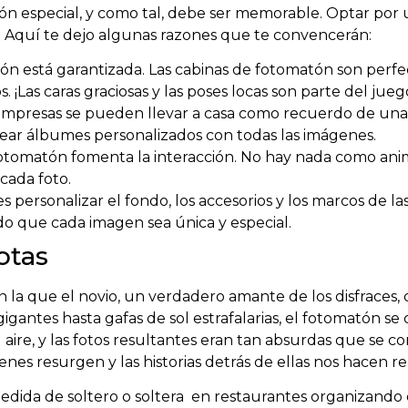
ón especial, y como tal, debe ser memorable. Optar por
 Aquí te dejo algunas razones que te convencerán:
ión está garantizada. Las cabinas de fotomatón son perfec
. ¡Las caras graciosas y las poses locas son parte del jueg
 impresas se pueden llevar a casa como recuerdo de un
ear álbumes personalizados con todas las imágenes.
tomatón fomenta la interacción. No hay nada como anima
 cada foto.
 personalizar el fondo, los accesorios y los marcos de la
do que cada imagen sea única y especial.
otas
la que el novio, un verdadero amante de los disfraces,
gantes hasta gafas de sol estrafalarias, el fotomatón se 
aire, y las fotos resultantes eran tan absurdas que se co
es resurgen y las historias detrás de ellas nos hacen reí
ida de soltero o soltera en restaurantes organizando di