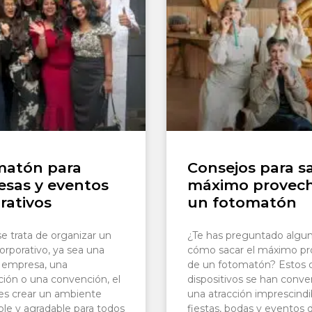
matón para
Consejos para sa
sas y eventos
máximo provec
rativos
un fotomatón
e trata de organizar un
¿Te has preguntado algu
orporativo, ya sea una
cómo sacar el máximo p
e empresa, una
de un fotomatón? Estos d
ción o una convención, el
dispositivos se han conve
 es crear un ambiente
una atracción imprescindi
e y agradable para todos
fiestas, bodas y eventos 