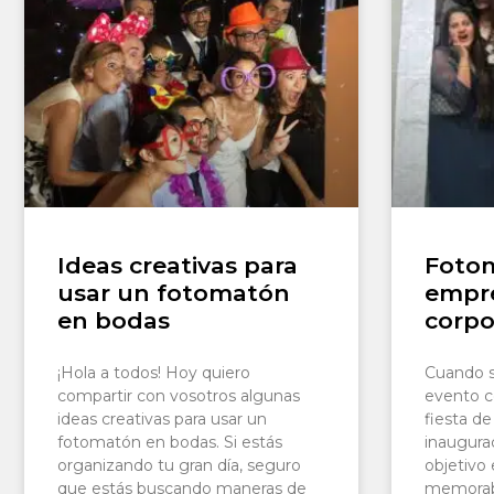
Ideas creativas para
Foto
usar un fotomatón
empre
en bodas
corpo
¡Hola a todos! Hoy quiero
Cuando s
compartir con vosotros algunas
evento c
ideas creativas para usar un
fiesta d
fotomatón en bodas. Si estás
inaugura
organizando tu gran día, seguro
objetivo
que estás buscando maneras de
memorabl