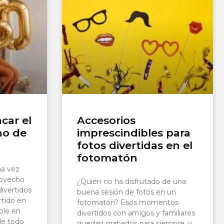
car el
Accesorios
ho de
imprescindibles para
fotos divertidas en el
fotomatón
na vez
rovecho
¿Quién no ha disfrutado de una
ivertidos
buena sesión de fotos en un
rtido en
fotomatón? Esos momentos
ble en
divertidos con amigos y familiares
de todo
quedan grabados para siempre, y