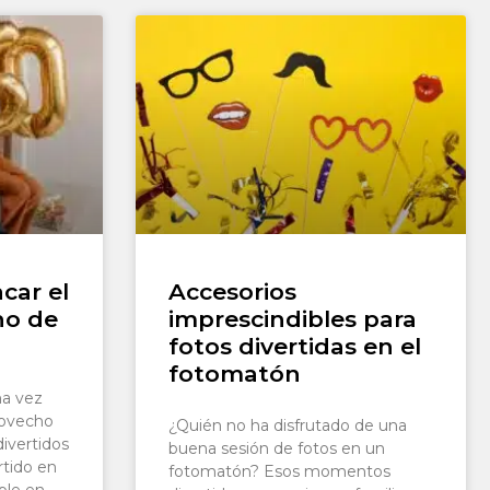
car el
Accesorios
ho de
imprescindibles para
fotos divertidas en el
fotomatón
na vez
rovecho
¿Quién no ha disfrutado de una
ivertidos
buena sesión de fotos en un
rtido en
fotomatón? Esos momentos
ble en