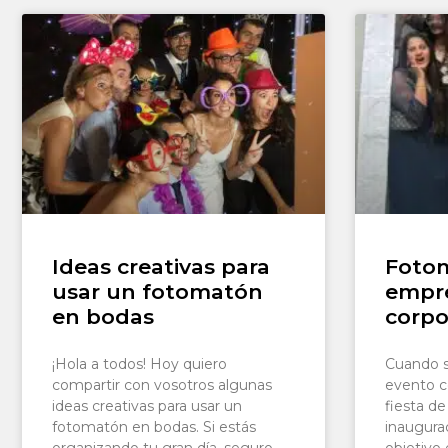
Ideas creativas para
Foto
usar un fotomatón
empre
en bodas
corpo
¡Hola a todos! Hoy quiero
Cuando s
compartir con vosotros algunas
evento c
ideas creativas para usar un
fiesta d
fotomatón en bodas. Si estás
inaugura
organizando tu gran día, seguro
objetivo