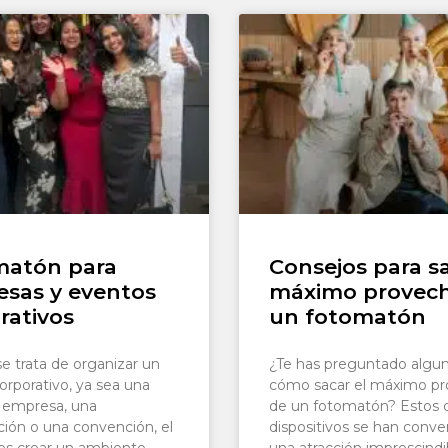
matón para
Consejos para sa
sas y eventos
máximo provec
rativos
un fotomatón
e trata de organizar un
¿Te has preguntado algu
orporativo, ya sea una
cómo sacar el máximo p
e empresa, una
de un fotomatón? Estos d
ción o una convención, el
dispositivos se han conve
 es crear un ambiente
una atracción imprescindi