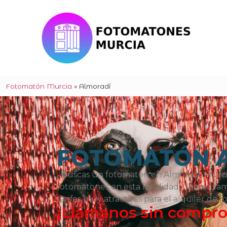
Fotomatón Murcia
»
Almoradí
FOTOMATÓN 
¿Buscas un fotomatón en Almoradí, Murcia
fotomatones en esta localidad. Garantizamos
tarifas muy atractivas para el alquiler de
¡Llámanos sin compr