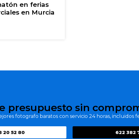
atón en ferias
ciales en Murcia
e presupuesto sin compro
jores fotografo baratos con servicio 24 horas, incluidos fe
8 20 52 80
622 382 