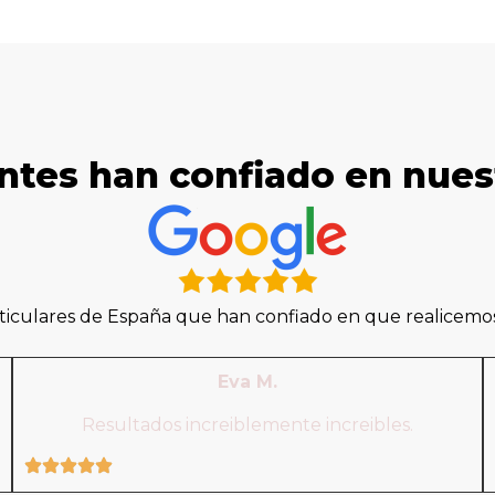
ntes han confiado en nue
iculares de España que han confiado en que realicemos 
Eva M.
Resultados increiblemente increibles.