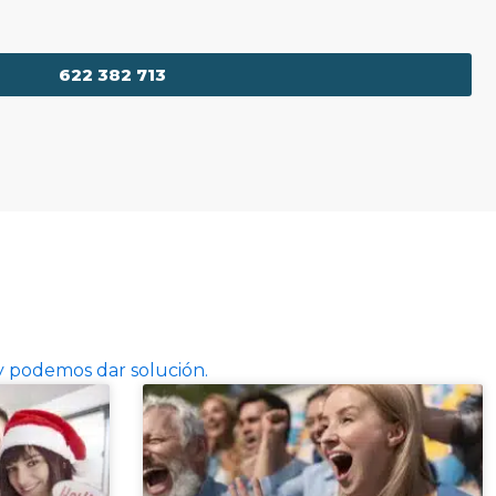
622 382 713
y podemos dar solución.