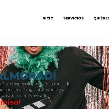
INICIO
SERVICIOS
QUIÉNE
ALMORADÍ
? Nos especializamos en la renta de
 un servicio ágil, profesional y a
 fotomatones en Almoradí.
omiso!