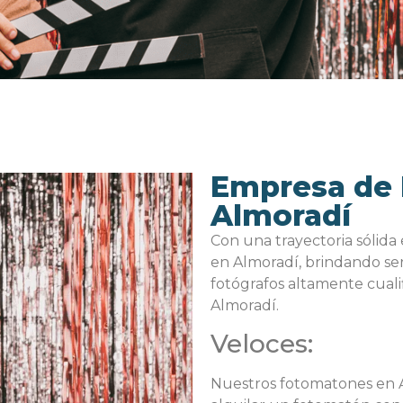
Empresa de
Almoradí
Con una trayectoria sólida
en Almoradí, brindando se
fotógrafos altamente cuali
Almoradí.
Veloces:
Nuestros fotomatones en Al