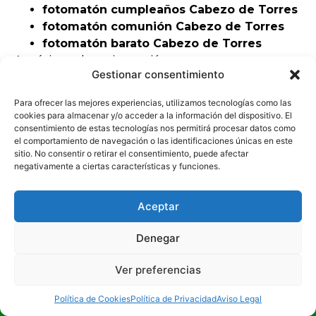
fotomatón cumpleaños Cabezo de Torres
fotomatón comunión Cabezo de Torres
fotomatón barato Cabezo de Torres
Aquí tienes la mejor opción.
Gestionar consentimiento
Incluimos:
Para ofrecer las mejores experiencias, utilizamos tecnologías como las
Fotos ilimitadas
cookies para almacenar y/o acceder a la información del dispositivo. El
consentimiento de estas tecnologías nos permitirá procesar datos como
Copias para todos
el comportamiento de navegación o las identificaciones únicas en este
Álbum digital
sitio. No consentir o retirar el consentimiento, puede afectar
Personalización completa
negativamente a ciertas características y funciones.
El
fotomatón en Cabezo de Torres
convierte
cualquier evento en una experiencia inolvidable.
Aceptar
Fotomatón barato en
Denegar
Cabezo de Torres con
Ver preferencias
calidad profesional
¡LLÁMANOS!
Política de Cookies
Política de Privacidad
Aviso Legal