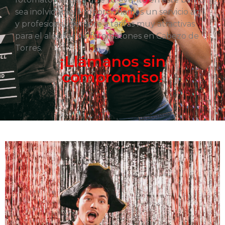
sea inolvidable. Proporcionamos un servicio ágil
y profesional, siempre a tarifas muy atractivas
para el alquiler de fotomatones en Cabezo de
Torres.
¡Llámanos sin
compromiso!