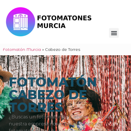
Fotomatón Murcia
»
Cabezo de Torres
FOTOMATÓN
CABEZO DE
TORRES
¿Buscas un fotomatón en Cabezo de Torres? En
nuestra empresa nos especializamos en
fotomatones para que tu evento en este barrio