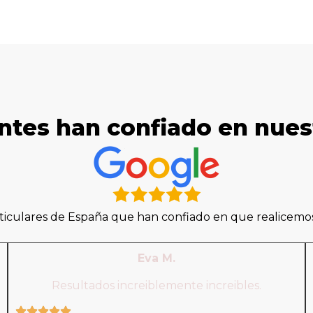
ntes han confiado en nue
iculares de España que han confiado en que realicemos 
Eva M.
Resultados increiblemente increibles.