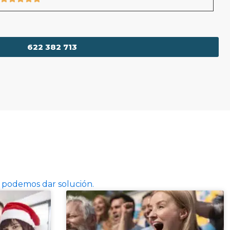
622 382 713
 podemos dar solución.