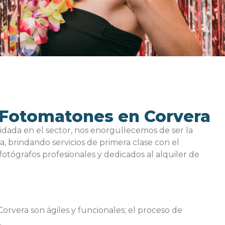
Fotomatones en Corvera
idada en el sector, nos enorgullecemos de ser la
a, brindando servicios de primera clase con el
otógrafos profesionales y dedicados al alquiler de
rvera son ágiles y funcionales; el proceso de
.