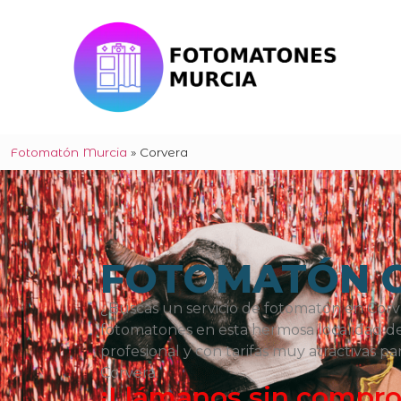
Fotomatón Murcia
»
Corvera
FOTOMATÓN 
¿Buscas un servicio de fotomatón en Corv
fotomatones en esta hermosa localidad de 
profesional y con tarifas muy atractivas p
Corvera.
¡Llámanos sin compr