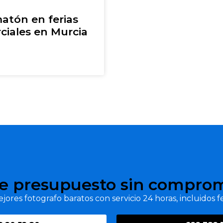
atón en ferias
ciales en Murcia
e presupuesto sin compro
jores fotografo baratos con servicio 24 horas, incluidos fe