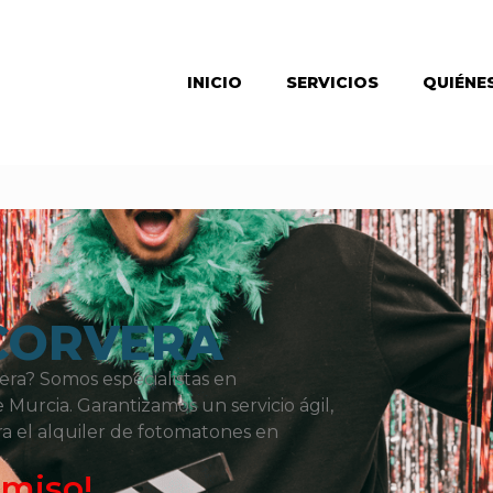
INICIO
SERVICIOS
QUIÉNE
CORVERA
era? Somos especialistas en
Murcia. Garantizamos un servicio ágil,
ara el alquiler de fotomatones en
omiso!