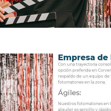
Empresa de 
Con una trayectoria consol
opción preferida en Corver
respaldo de un equipo de f
fotomatones en la zona.
Ágiles:
Nuestros fotomatones en Co
alquiler es sencillo y rápido