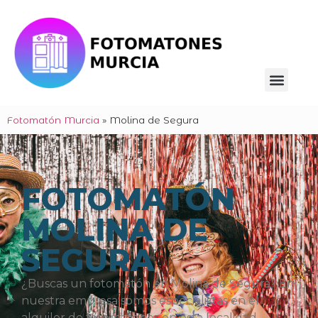
Fotomatón Murcia
»
Molina de Segura
FOTOMATÓN
MOLINA DE
SEGURA
¿Buscas un fotomatón en Molina de Segura? En
nuestra empresa somos especialistas en el
alquiler de fotomatones en esta localidad.