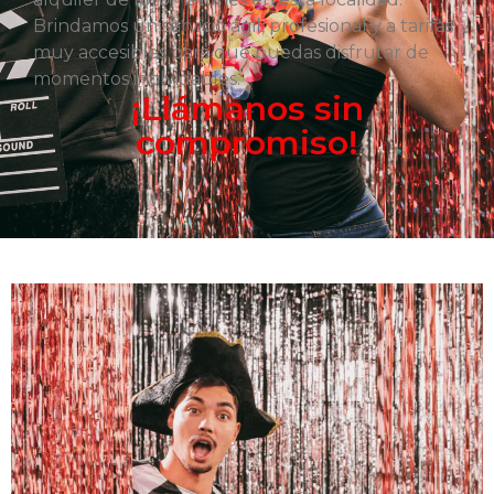
Brindamos un servicio ágil, profesional y a tarifas
muy accesibles para que puedas disfrutar de
momentos inolvidables.
¡Llámanos sin
compromiso!