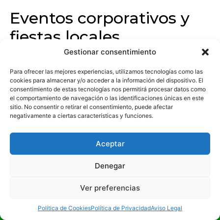
Eventos corporativos y
fiestas locales
Gestionar consentimiento
Molina de Segura también cuenta con un
importante tejido empresarial, lo que genera una
Para ofrecer las mejores experiencias, utilizamos tecnologías como las
cookies para almacenar y/o acceder a la información del dispositivo. El
demanda creciente de eventos corporativos.
consentimiento de estas tecnologías nos permitirá procesar datos como
Empresas locales organizan presentaciones,
el comportamiento de navegación o las identificaciones únicas en este
aniversarios y celebraciones internas donde un
sitio. No consentir o retirar el consentimiento, puede afectar
negativamente a ciertas características y funciones.
fotomatón aporta un valor añadido en términos de
entretenimiento y branding.
Aceptar
Por otro lado, las fiestas locales, como las Fiestas
Patronales en honor a la Virgen de la Consolación,
Denegar
reúnen a miles de personas cada año. En este
contexto, los fotomatones pueden ser una
Ver preferencias
atracción perfecta para peñas, asociaciones y
¡LLÁMANOS!
eventos públicos.
Política de Cookies
Política de Privacidad
Aviso Legal