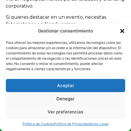
corporativo.
Si quieres destacar en un evento, necesitas
fotomatones en Nonduermas.
Gestionar consentimiento
Por qué contratar fotomatones en Nonduermas es
imprescindible
Para ofrecer las mejores experiencias, utilizamos tecnologías como las
cookies para almacenar y/o acceder a la información del dispositivo. El
consentimiento de estas tecnologías nos permitirá procesar datos como
Nonduermas presenta características que hacen
el comportamiento de navegación o las identificaciones únicas en este
que los fotomatones en Nonduermas sean una
sitio. No consentir o retirar el consentimiento, puede afectar
opción clave:
negativamente a ciertas características y funciones.
Proximidad a Murcia capital
Aceptar
Alta actividad social en viviendas
Entorno de huerta con celebraciones privadas
Denegar
Viviendas tradicionales amplias
Eventos familiares frecuentes
Ver preferencias
Estas condiciones hacen que los fotomatones en
¡LLÁMANOS!
Política de Cookies
Política de Privacidad
Aviso Legal
Nonduermas sean imprescindibles.