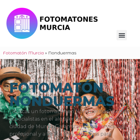
Fotomatón Murcia
»
Nonduermas
FOTOMATÓN
NONDUERMAS
¿Buscas un fotomatón en Nonduermas? Somos
especialistas en el alquiler de fotomatones en la
ciudad de Murcia. Garantizamos un servicio ágil,
profesional y a tarifas muy atractivas para