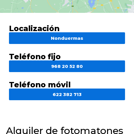
Localización
Nonduermas
Teléfono fijo
968 20 52 80
Teléfono móvil
622 382 713
Alquiler de fotomatones