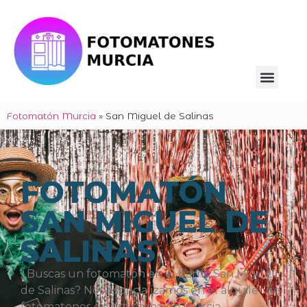
Fotomatón Murcia
»
San Miguel de Salinas
FOTOMATÓN
SAN MIGUEL DE
SALINAS
¿Buscas un fotomatón en el barrio San Miguel
de Salinas? Nos especializamos en el alquiler de
fotomatones en esta zona de Murcia.