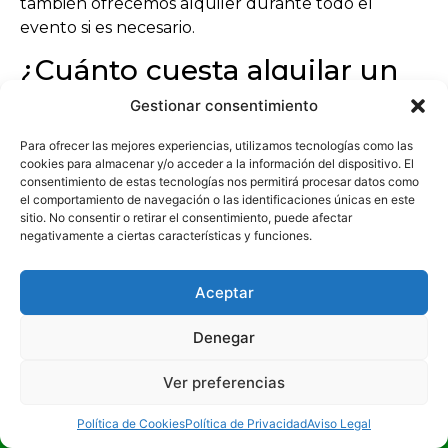
también ofrecemos alquiler durante todo el
evento si es necesario.
¿Cuánto cuesta alquilar un
fotomatón en San Miguel de
Gestionar consentimiento
Salinas?
Para ofrecer las mejores experiencias, utilizamos tecnologías como las
cookies para almacenar y/o acceder a la información del dispositivo. El
El precio depende del tipo de fotomatón, la
consentimiento de estas tecnologías nos permitirá procesar datos como
el comportamiento de navegación o las identificaciones únicas en este
duración del servicio y las opciones de
sitio. No consentir o retirar el consentimiento, puede afectar
personalización. Por ello ofrecemos presupuestos
negativamente a ciertas características y funciones.
personalizados para cada cliente en
San Miguel de
Salinas
.
Aceptar
Denegar
Ver preferencias
Últimos articulos
¡LLÁMANOS!
Política de Cookies
Política de Privacidad
Aviso Legal