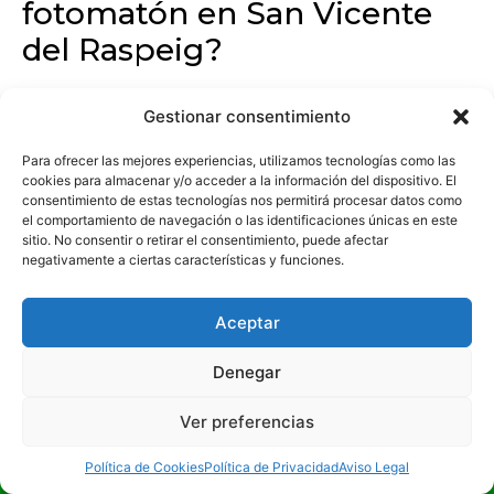
fotomatón en San Vicente
del Raspeig?
El precio depende del tipo de fotomatón, la
Gestionar consentimiento
duración del servicio y las opciones de
personalización. Por ello ofrecemos presupuestos
Para ofrecer las mejores experiencias, utilizamos tecnologías como las
personalizados para cada cliente de
San Vicente
cookies para almacenar y/o acceder a la información del dispositivo. El
consentimiento de estas tecnologías nos permitirá procesar datos como
del Raspeig
.
el comportamiento de navegación o las identificaciones únicas en este
sitio. No consentir o retirar el consentimiento, puede afectar
negativamente a ciertas características y funciones.
Aceptar
Últimos articulos
Denegar
Ver preferencias
¡LLÁMANOS!
Política de Cookies
Política de Privacidad
Aviso Legal