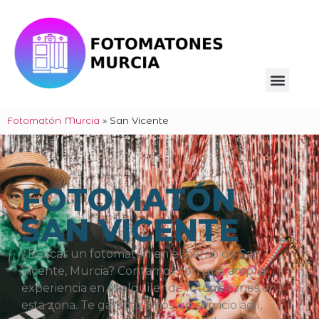
Fotomatón Murcia
»
San Vicente
FOTOMATÓN
SAN VICENTE
¿Buscas un fotomatón en el barrio de San
Vicente, Murcia? Contamos con una amplia
experiencia en el alquiler de fotomatones en
esta zona. Te garantizamos un servicio ágil,