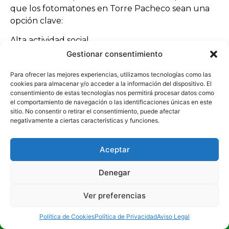
que los fotomatones en Torre Pacheco sean una
opción clave:
Alta actividad social
Gran número de eventos durante todo el año
Gestionar consentimiento
Zonas residenciales activas
Para ofrecer las mejores experiencias, utilizamos tecnologías como las
Viviendas y locales adaptados
cookies para almacenar y/o acceder a la información del dispositivo. El
Celebraciones frecuentes
consentimiento de estas tecnologías nos permitirá procesar datos como
el comportamiento de navegación o las identificaciones únicas en este
Estas condiciones hacen que los fotomatones en
sitio. No consentir o retirar el consentimiento, puede afectar
Torre Pacheco sean imprescindibles.
negativamente a ciertas características y funciones.
Fotomatones en Torre Pacheco en todos los
Aceptar
barrios y zonas
Denegar
Ofrecemos fotomatones en Torre Pacheco en
todas las áreas:
Ver preferencias
Centro urbano
¡LLÁMANOS!
San Antonio
Política de Cookies
Política de Privacidad
Aviso Legal