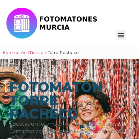
Fotomatón Murcia
»
Torre Pacheco
FOTOMATÓN
TORRE
PACHECO
¿Buscas un fotomatón en Torre Pacheco?
Contamos con amplia experiencia en el alquiler
de fotomatones en esta localidad.