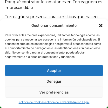
Por qué contratar fotomatones en Torreagüera es
imprescindible
Torreagüera presenta características que hacen
que los fotomatones en Torreagüera sean una
Gestionar consentimiento
opción clave:
Para ofrecer las mejores experiencias, utilizamos tecnologías como las
Proximidad a Murcia capital
cookies para almacenar y/o acceder a la información del dispositivo. El
Alta actividad social
consentimiento de estas tecnologías nos permitirá procesar datos como
el comportamiento de navegación o las identificaciones únicas en este
Entorno de huerta
sitio. No consentir o retirar el consentimiento, puede afectar
Viviendas tradicionales amplias
negativamente a ciertas características y funciones.
Celebraciones frecuentes
Estas condiciones hacen que los fotomatones en
Aceptar
Torreagüera sean imprescindibles.
Denegar
Fotomatones en Torreagüera en todos los barrios y
zonas
Ver preferencias
¡LLÁMANOS!
Ofrecemos fotomatones en Torreagüera en todas
Política de Cookies
Política de Privacidad
Aviso Legal
las áreas: