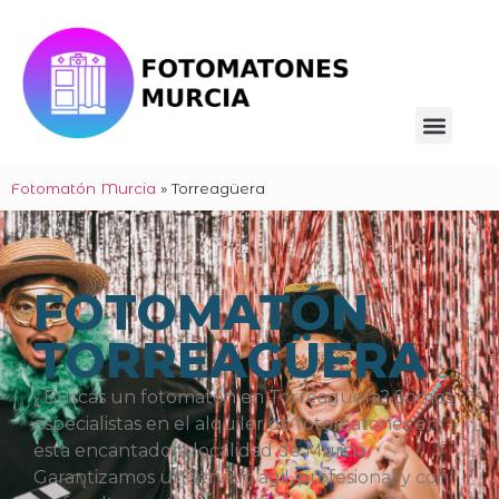
Fotomatón Murcia
»
Torreagüera
FOTOMATÓN
TORREAGÜERA
¿Buscas un fotomatón en Torreagüera? Somos
especialistas en el alquiler de fotomatones en
esta encantadora localidad de Murcia.
Garantizamos un servicio ágil, profesional y con