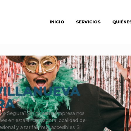
INICIO
SERVICIOS
QUIÉNE
ILLANUEVA
RA
Río Segura? En nuestra empresa nos
nes en esta encantadora localidad de
sional y a tarifas muy accesibles. Si