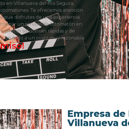
to en Villanueva del Río Segura,
fotomatones. Te ofrecemos atención
ra que disfrutes de una experiencia
orcionar un servicio de fotomatón en
a ofrecer soluciones rápidas y de
ea un éxito a un costo muy razonable.
omiso!
Empresa de
Villanueva d