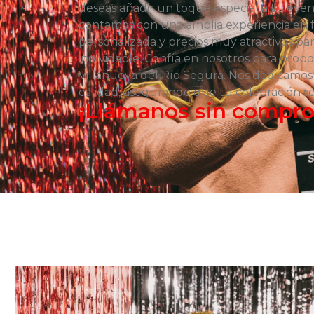
deseas añadir un toque especial a tu even
contamos con una amplia experiencia en 
personalizada y precios muy atractivos pa
inolvidable. Confía en nosotros para prop
Villanueva del Río Segura. Nos dedicamos 
calidad, asegurando que tu celebración s
¡Llámanos sin compr