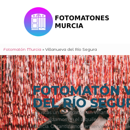
Fotomatón Murcia
»
Villanueva del Río Segura
FOTOMATÓN V
DEL RÍO SEGU
¿Buscas un fotomatón en Villanueva del 
especializamos en el alquiler de fotomato
Murcia. Garantizamos un servicio ágil, profe